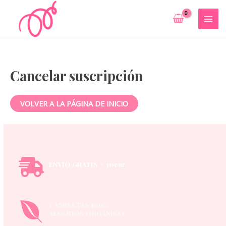
Ir
al
MAI
contenido
MEN
Cancelar suscripción
VOLVER A LA PÁGINA DE INICIO
ENVÍO GRATIS + 30eur
CAMISETAS 100%
ALGODÓN ORGÁNICO