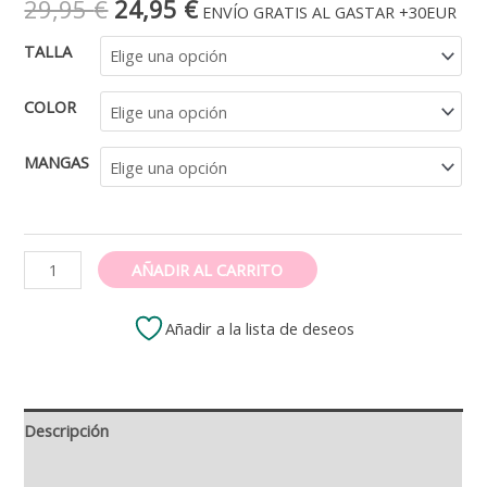
El
El
29,95
€
24,95
€
ENVÍO GRATIS AL GASTAR +30EUR
precio
precio
TALLA
original
actual
COLOR
era:
es:
MANGAS
29,95 €.
24,95 €.
Camiseta
AÑADIR AL CARRITO
algodón
orgánico
Añadir a la lista de deseos
LGBT
MARICA
NÓRDICA
Descripción
cantidad
Valoraciones (0)