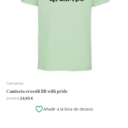
Camisetas
Camiseta crossfit lift with pride
El
El
29,95
€
24,95
€
precio
precio
original
actual
Añadir a la lista de deseos
era:
es:
29,95 €.
24,95 €.