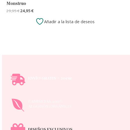
Monstruo
El
El
29,95
€
24,95
€
precio
precio
original
actual
Añadir a la lista de deseos
era:
es:
29,95 €.
24,95 €.
ENVÍO GRATIS + 30eur
CAMISETAS 100%
ALGODÓN ORGÁNICO
DISEÑOS EXCLUSIVOS