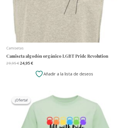
Camisetas
Camiseta algodón orgánico LGBT Pride Revolution
El
El
29,95
€
24,95
€
precio
precio
original
actual
Añadir a la lista de deseos
era:
es:
29,95 €.
24,95 €.
¡Oferta!
¡Oferta!